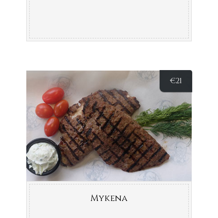
€
21
Mykena