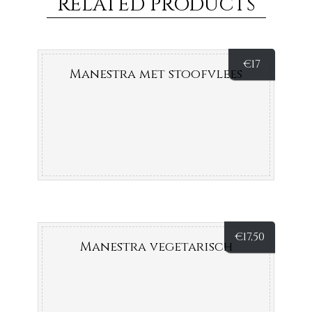
RELATED PRODUCTS
€
17
Manestra met stoofvlees
€
17,50
Manestra vegetarisch