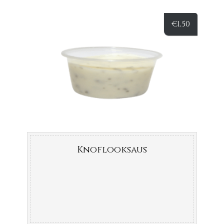
€
1,50
Knoflooksaus