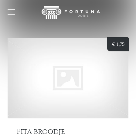
€
1,75
Pita broodje