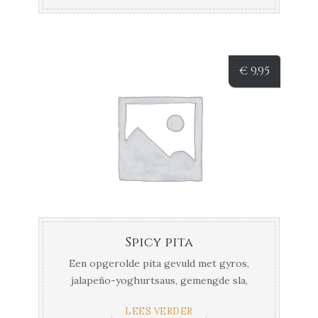
€
9,95
Spicy pita
Een opgerolde pita gevuld met gyros,
jalapeño-yoghurtsaus, gemengde sla,
gekarameliseerde ui, ...
LEES VERDER